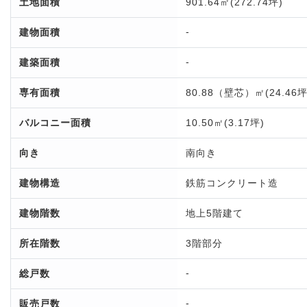
土地面積
901.64㎡(272.74坪)
-
建物面積
-
建築面積
専有面積
80.88（壁芯）㎡(24.46坪
バルコニー面積
10.50㎡(3.17坪)
向き
南向き
建物構造
鉄筋コンクリート造
建物階数
地上5階建て
所在階数
3階部分
-
総戸数
-
販売戸数