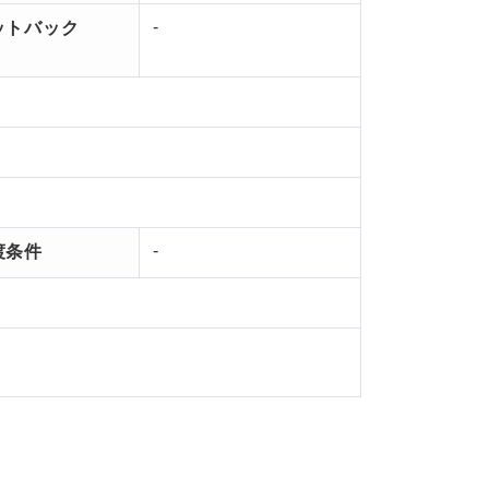
-
ットバック
-
渡条件