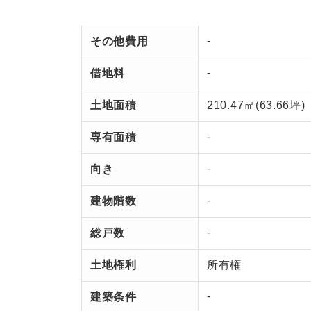
-
その他費用
-
借地料
土地面積
210.47㎡(63.66坪)
-
専有面積
-
向き
-
建物階数
-
総戸数
土地権利
所有権
-
建築条件