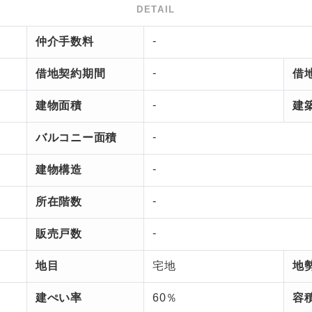
-
仲介手数料
-
借地契約期間
借
-
建物面積
建
-
バルコニー面積
-
建物構造
-
所在階数
-
販売戸数
地目
宅地
地
建ぺい率
60％
容