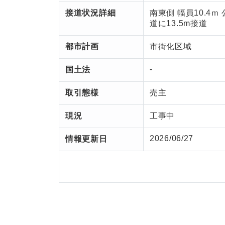
接道状況詳細
南東側 幅員10.4ｍ 
道に13.5m接道
都市計画
市街化区域
-
国土法
取引態様
売主
現況
工事中
2026/06/27
情報更新日