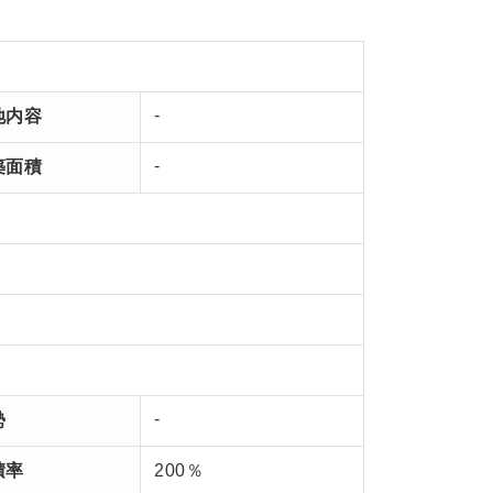
-
地内容
-
築面積
-
勢
積率
200％