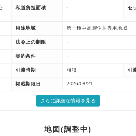
-
公
私道負担面積
セ
用途地域
第一種中高層住居専用地域
-
法令上の制限
-
契約条件
引渡時期
相談
引
2026/08/21
掲載期限日
地図(調整中)